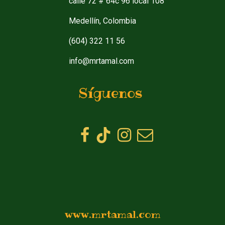
calle 72 # 64c 96 local 108
Medellín, Colombia
(604) 322 11 56
info@mrtamal.com
Síguenos
www.mrtamal.com